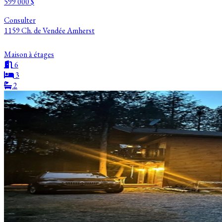
599 000 $
Consulter
1159 Ch. de Vendée Amherst
Maison à étages
6
3
2