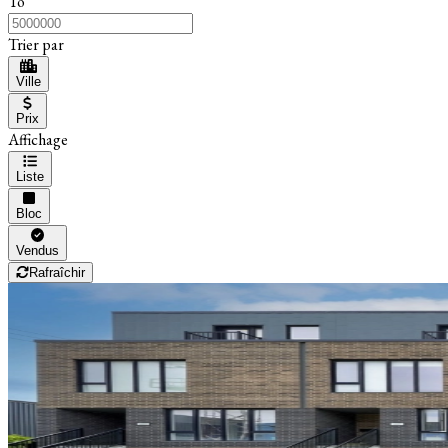
To
Trier par
Ville
Prix
Affichage
Liste
Bloc
Vendus
Rafraîchir