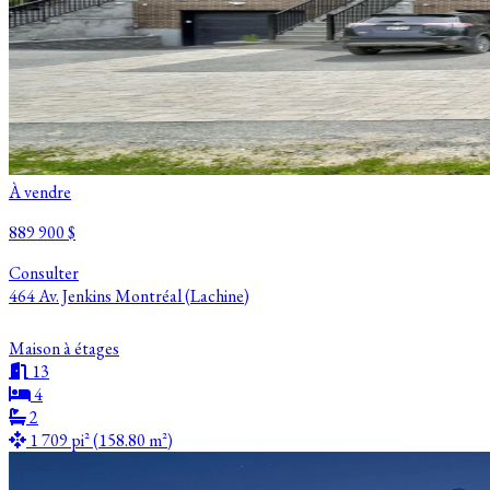
À vendre
889 900 $
Consulter
464 Av. Jenkins Montréal (Lachine)
Maison à étages
13
4
2
1 709 pi² (158.80 m²)