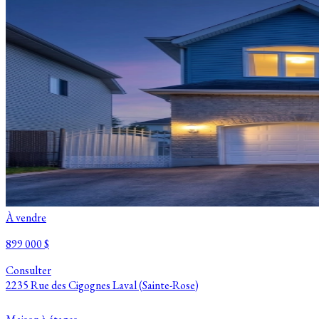
À vendre
899 000 $
Consulter
2235 Rue des Cigognes Laval (Sainte-Rose)