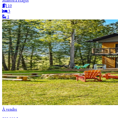
Maison à étages
10
3
1
À vendre