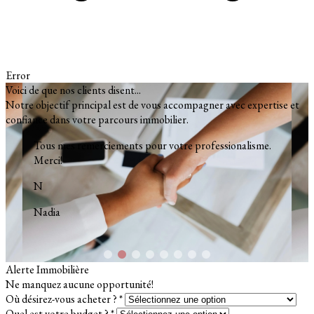
Error
Voici de que nos clients disent...
Notre objectif principal est de vous accompagner avec expertise et
confiance dans votre parcours immobilier.
Aujourd'hui c'est une date memorable pour nous. Merci
de tout coeur!
R
Roxanne et Max
Alerte Immobilière
Ne manquez aucune opportunité!
Où désirez-vous acheter ? *
Quel est votre budget ? *