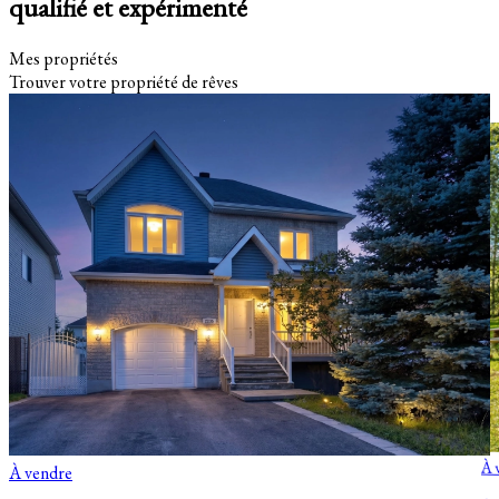
qualifié et expérimenté
Mes propriétés
Trouver votre propriété de rêves
À 
À vendre