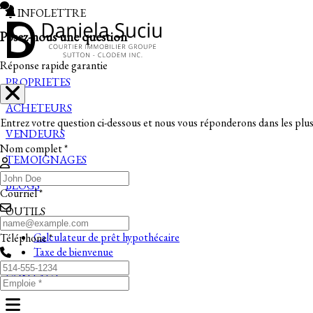
INFOLETTRE
Posez-nous une question
Réponse rapide garantie
PROPRIETES
ACHETEURS
Entrez votre question ci-dessous et nous vous réponderons dans les plus 
VENDEURS
Nom complet *
TEMOIGNAGES
BLOGS
Courriel *
OUTILS
Calculateur de prêt hypothécaire
Téléphone *
Taxe de bienvenue
CONTACT