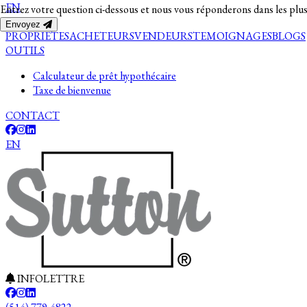
EN
Entrez votre question ci-dessous et nous vous réponderons dans les plus
Envoyez
PROPRIETES
ACHETEURS
VENDEURS
TEMOIGNAGES
BLOGS
OUTILS
Calculateur de prêt hypothécaire
Taxe de bienvenue
CONTACT
EN
INFOLETTRE