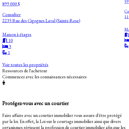
59
899 000 $
Co
Consulter
11
2235 Rue des Cigognes Laval (Sainte-Rose)
Ma
Maison à étages
10
3
1
Voir toutes les propriétés
Ressources de l'acheteur
Commencez avec les connaissances nécessaires
Protégez-vous avec un courtier
Faire affaire avec un courtier immobilier vous assure d'être protégé
par la loi. En effet, la Loi sur le courtage immobilier ainsi que divers
organismes régissent la profession de courtier immobilier afin que les