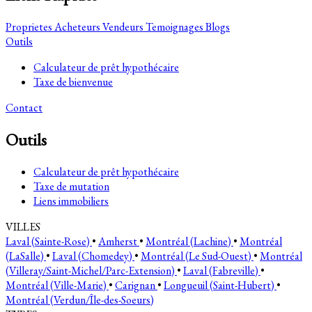
Proprietes
Acheteurs
Vendeurs
Temoignages
Blogs
Outils
Calculateur de prêt hypothécaire
Taxe de bienvenue
Contact
Outils
Calculateur de prêt hypothécaire
Taxe de mutation
Liens immobiliers
VILLES
Laval (Sainte-Rose)
•
Amherst
•
Montréal (Lachine)
•
Montréal
(LaSalle)
•
Laval (Chomedey)
•
Montréal (Le Sud-Ouest)
•
Montréal
(Villeray/Saint-Michel/Parc-Extension)
•
Laval (Fabreville)
•
Montréal (Ville-Marie)
•
Carignan
•
Longueuil (Saint-Hubert)
•
Montréal (Verdun/Île-des-Soeurs)