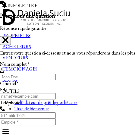
INFOLETTRE
Posez-nous une question
Réponse rapide garantie
PROPRIETES
ACHETEURS
Entrez votre question ci-dessous et nous vous réponderons dans les plus 
VENDEURS
Nom complet *
TEMOIGNAGES
BLOGS
Courriel *
OUTILS
Calculateur de prêt hypothécaire
Téléphone *
Taxe de bienvenue
CONTACT