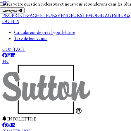
EN
Entrez votre question ci-dessous et nous vous réponderons dans les plus
Envoyez
PROPRIETES
ACHETEURS
VENDEURS
TEMOIGNAGES
BLOGS
OUTILS
Calculateur de prêt hypothécaire
Taxe de bienvenue
CONTACT
EN
INFOLETTRE