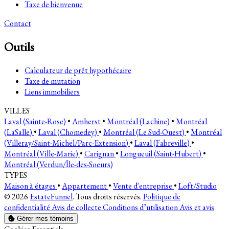
Taxe de bienvenue
Contact
Outils
Calculateur de prêt hypothécaire
Taxe de mutation
Liens immobiliers
VILLES
Laval (Sainte-Rose)
•
Amherst
•
Montréal (Lachine)
•
Montréal
(LaSalle)
•
Laval (Chomedey)
•
Montréal (Le Sud-Ouest)
•
Montréal
(Villeray/Saint-Michel/Parc-Extension)
•
Laval (Fabreville)
•
Montréal (Ville-Marie)
•
Carignan
•
Longueuil (Saint-Hubert)
•
Montréal (Verdun/Île-des-Soeurs)
TYPES
Maison à étages
•
Appartement
•
Vente d'entreprise
•
Loft/Studio
© 2026
EstateFunnel
. Tous droits réservés.
Politique de
confidentialité
Avis de collecte
Conditions d’utilisation
Avis et avis
Gérer mes témoins
Activer