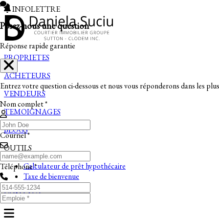
INFOLETTRE
Posez-nous une question
Réponse rapide garantie
PROPRIETES
ACHETEURS
Entrez votre question ci-dessous et nous vous réponderons dans les plus 
VENDEURS
Nom complet *
TEMOIGNAGES
BLOGS
Courriel *
OUTILS
Calculateur de prêt hypothécaire
Téléphone *
Taxe de bienvenue
CONTACT