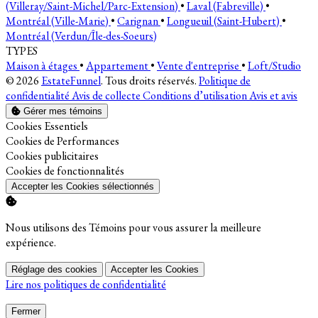
(Villeray/Saint-Michel/Parc-Extension)
•
Laval (Fabreville)
•
Montréal (Ville-Marie)
•
Carignan
•
Longueuil (Saint-Hubert)
•
Montréal (Verdun/Île-des-Soeurs)
TYPES
Maison à étages
•
Appartement
•
Vente d'entreprise
•
Loft/Studio
© 2026
EstateFunnel
. Tous droits réservés.
Politique de
confidentialité
Avis de collecte
Conditions d’utilisation
Avis et avis
Gérer mes témoins
Activer
Cookies Essentiels
Activer
Cookies de Performances
Activer
Cookies publicitaires
Activer
Cookies de fonctionnalités
Accepter les Cookies sélectionnés
Nous utilisons des Témoins pour vous assurer la meilleure
expérience.
Réglage des cookies
Accepter les Cookies
Lire nos politiques de confidentialité
Fermer