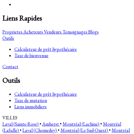
Liens Rapides
Proprietes
Acheteurs
Vendeurs
Temoignages
Blogs
Outils
Calculateur de prêt hypothécaire
Taxe de bienvenue
Contact
Outils
Calculateur de prêt hypothécaire
Taxe de mutation
Liens immobiliers
VILLES
Laval (Sainte-Rose)
•
Amherst
•
Montréal (Lachine)
•
Montréal
(LaSalle)
•
Laval (Chomedey)
•
Montréal (Le Sud-Ouest)
•
Montréal