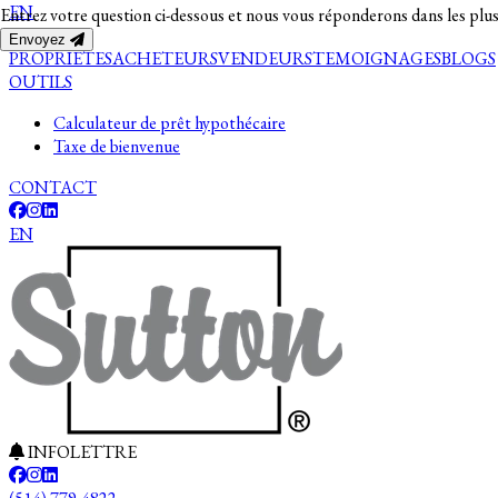
EN
Entrez votre question ci-dessous et nous vous réponderons dans les plus
Envoyez
PROPRIETES
ACHETEURS
VENDEURS
TEMOIGNAGES
BLOGS
OUTILS
Calculateur de prêt hypothécaire
Taxe de bienvenue
CONTACT
EN
INFOLETTRE