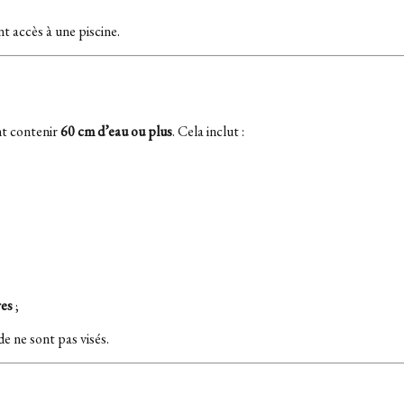
 accès à une piscine.
t contenir
60 cm d’eau ou plus
. Cela inclut :
res
;
e ne sont pas visés.