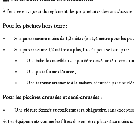
À l’entrée en vigueur du règlement, les propriétaires devront s’assurer
Pour les piscines hors terre :
Si la
paroi mesure moins de 1,2 mètre
(ou
1,4 mètre pour les pis
Si la paroi mesure
1,2 mètre ou plus
, l’accès peut se faire par :
Une
échelle amovible
avec
portière de sécurité
à fermetur
Une
plateforme clôturée
;
Une
terrasse attenante à la maison
, sécurisée par une clô
Pour les piscines creusées et semi-creusées :
Une
clôture fermée et conforme
sera
obligatoire
, sans exceptio
⚠️ Les
équipements comme les filtres
doivent être placés à
au moins u