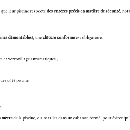
 que leur piscine respecte
des critères précis en matière de sécurité
, not
cines démontables
), une
clôture conforme
est obligatoire.
e et verrouillage automatiques ;
ture côté piscine.
n.
n mètre
de la piscine, ou installés dans un cabanon fermé, pour éviter qu’