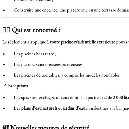
Construire une enceinte, une plateforme ou une terrasse donnant
🏊‍♂️ Qui est concerné ?
Le règlement s’applique à
toute piscine résidentielle extérieure
pouvan
Les piscines hors terre ;
Les piscines semi-creusées ou creusées ;
Les piscines démontables, y compris les modèles gonflables.
📌
Exceptions
:
Les
spas
sont exclus, sauf ceux dont la capacité excède
2 000 lit
Les
plans d’eau naturels
et
jardins d’eau
non destinés à la baignad
🔐 Nouvelles mesures de sécurité