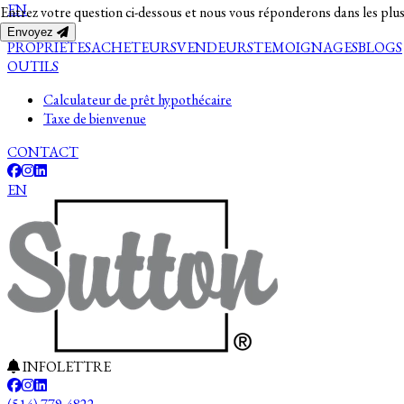
EN
Entrez votre question ci-dessous et nous vous réponderons dans les plus
Envoyez
PROPRIETES
ACHETEURS
VENDEURS
TEMOIGNAGES
BLOGS
OUTILS
Calculateur de prêt hypothécaire
Taxe de bienvenue
CONTACT
EN
INFOLETTRE