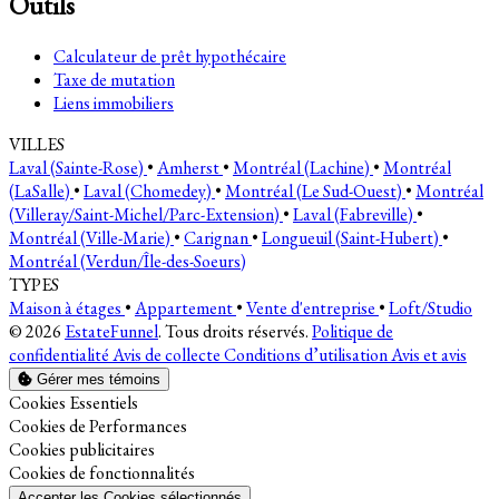
Outils
Calculateur de prêt hypothécaire
Taxe de mutation
Liens immobiliers
VILLES
Laval (Sainte-Rose)
•
Amherst
•
Montréal (Lachine)
•
Montréal
(LaSalle)
•
Laval (Chomedey)
•
Montréal (Le Sud-Ouest)
•
Montréal
(Villeray/Saint-Michel/Parc-Extension)
•
Laval (Fabreville)
•
Montréal (Ville-Marie)
•
Carignan
•
Longueuil (Saint-Hubert)
•
Montréal (Verdun/Île-des-Soeurs)
TYPES
Maison à étages
•
Appartement
•
Vente d'entreprise
•
Loft/Studio
© 2026
EstateFunnel
. Tous droits réservés.
Politique de
confidentialité
Avis de collecte
Conditions d’utilisation
Avis et avis
Gérer mes témoins
Activer
Cookies Essentiels
Activer
Cookies de Performances
Activer
Cookies publicitaires
Activer
Cookies de fonctionnalités
Accepter les Cookies sélectionnés