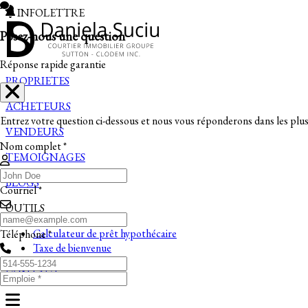
INFOLETTRE
Posez-nous une question
Réponse rapide garantie
PROPRIETES
ACHETEURS
Entrez votre question ci-dessous et nous vous réponderons dans les plus 
VENDEURS
Nom complet *
TEMOIGNAGES
BLOGS
Courriel *
OUTILS
Calculateur de prêt hypothécaire
Téléphone *
Taxe de bienvenue
CONTACT